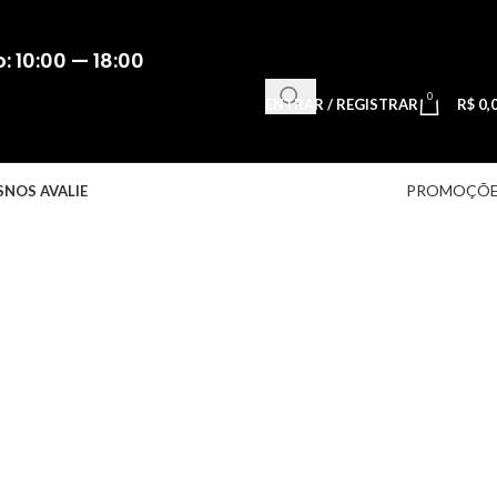
 10:00 — 18:00
0
ENTRAR / REGISTRAR
R$
0,
PROMOÇÕE
S
NOS AVALIE