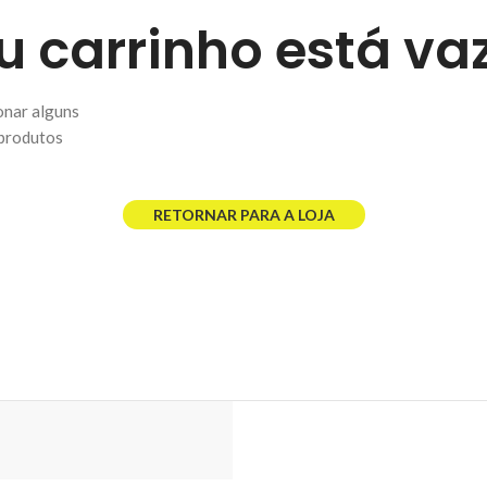
u carrinho está vaz
onar alguns
 produtos
RETORNAR PARA A LOJA