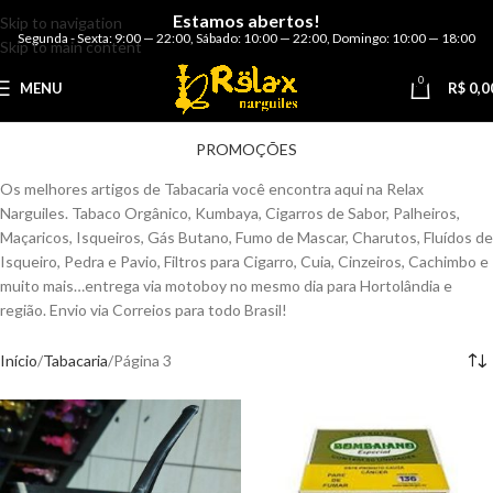
Estamos abertos!
Skip to navigation
Segunda - Sexta: 9:00 — 22:00
,
Sábado: 10:00 — 22:00
,
Domingo: 10:00 — 18:00
Skip to main content
0
MENU
R$
0,0
PROMOÇÕES
Os melhores artigos de Tabacaria você encontra aqui na Relax
Narguiles. Tabaco Orgânico, Kumbaya, Cigarros de Sabor, Palheiros,
Maçaricos, Isqueiros, Gás Butano, Fumo de Mascar, Charutos, Fluídos de
Isqueiro, Pedra e Pavio, Filtros para Cigarro, Cuia, Cinzeiros, Cachimbo e
muito mais…entrega via motoboy no mesmo dia para Hortolândia e
região. Envio via Correios para todo Brasil!
Início
Tabacaria
Página 3