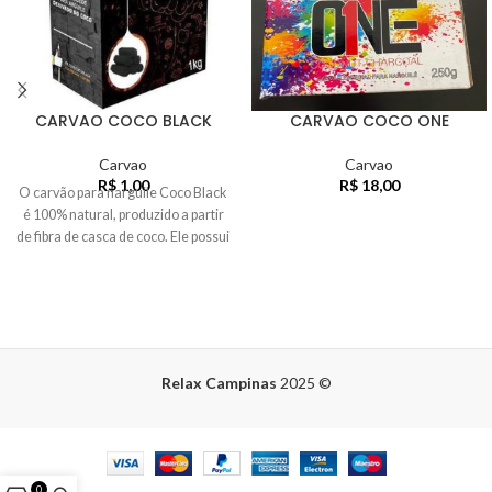
CARVAO COCO BLACK
CARVAO COCO ONE
Carvao
Carvao
R$
1,00
R$
18,00
O carvão para narguile Coco Black
é 100% natural, produzido a partir
de fibra de casca de coco. Ele possui
Relax Campinas
2025
©
0