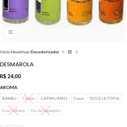
Clique para ampliar
Início
Headshop
Desodorizador
DESMAROLA
R$
24,00
AROMA
BAMBU
Canela
CAPIM LIMAO
Cravo
DOCE ULTOPIA
Erva Cidreira
Flor de Laranjeira