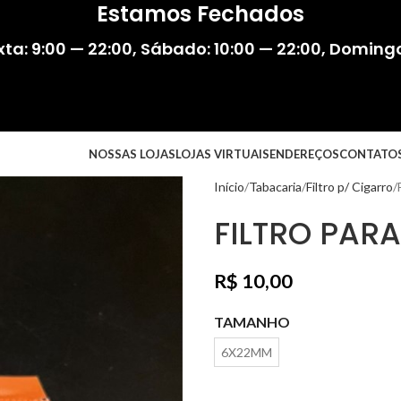
Estamos Fechados
ta: 9:00 — 22:00
,
Sábado: 10:00 — 22:00
,
Domingo:
NOSSAS LOJAS
LOJAS VIRTUAIS
ENDEREÇOS
CONTATO
Início
Tabacaria
Filtro p/ Cigarro
FILTRO PAR
R$
10,00
TAMANHO
6X22MM