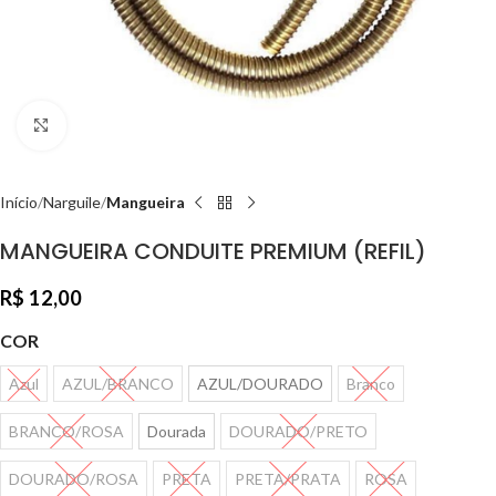
Clique para ampliar
Início
Narguile
Mangueira
MANGUEIRA CONDUITE PREMIUM (REFIL)
R$
12,00
COR
Azul
AZUL/BRANCO
AZUL/DOURADO
Branco
BRANCO/ROSA
Dourada
DOURADO/PRETO
DOURADO/ROSA
PRETA
PRETA/PRATA
ROSA