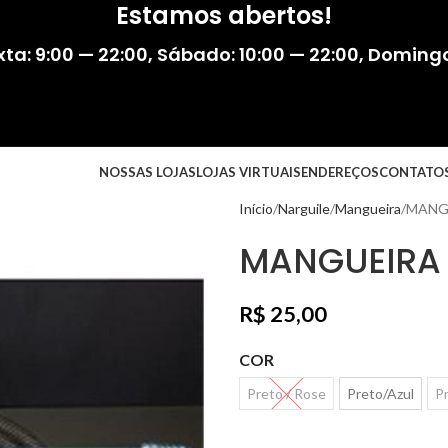
Estamos abertos!
ta: 9:00 — 22:00
,
Sábado: 10:00 — 22:00
,
Domingo:
NOSSAS LOJAS
LOJAS VIRTUAIS
ENDEREÇOS
CONTATO
Início
Narguile
Mangueira
MANG
MANGUEIRA 
R$
25,00
COR
Preto / Rose
Preto/Azul
P