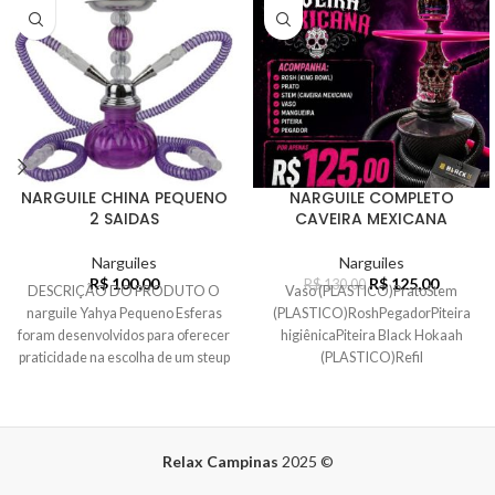
NARGUILE CHINA PEQUENO
NARGUILE COMPLETO
2 SAIDAS
CAVEIRA MEXICANA
Narguiles
Narguiles
R$
100,00
R$
125,00
R$
130,00
DESCRIÇÃO DO PRODUTO O
Vaso (PLASTICO)PratoStem
narguile Yahya Pequeno Esferas
(PLASTICO)RoshPegadorPiteira
foram desenvolvidos para oferecer
higiênicaPiteira Black Hokaah
praticidade na escolha de um steup
(PLASTICO)Refil
completo e
conduíteBorrachas de vedação
Relax Campinas
2025
©