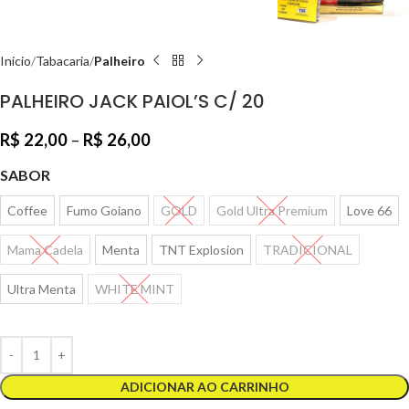
Início
Tabacaria
Palheiro
PALHEIRO JACK PAIOL’S C/ 20
R$
22,00
–
R$
26,00
SABOR
Coffee
Fumo Goiano
GOLD
Gold Ultra Premium
Love 66
Mama Cadela
Menta
TNT Explosion
TRADICIONAL
Ultra Menta
WHITE MINT
ADICIONAR AO CARRINHO