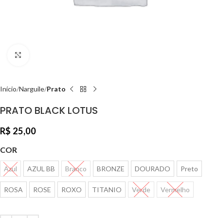
Clique para ampliar
Início
Narguile
Prato
PRATO BLACK LOTUS
R$
25,00
COR
Azul
AZUL BB
Branco
BRONZE
DOURADO
Preto
ROSA
ROSE
ROXO
TITANIO
Verde
Vermelho