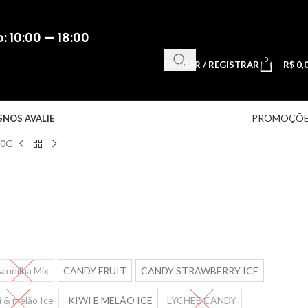
 10:00 — 18:00
0
ENTRAR / REGISTRAR
R$
0,
PROMOÇÕE
S
NOS AVALIE
50G
aunilha Mix
CANDY FRUIT
CANDY STRAWBERRY ICE
i & melão Ice
KIWI E MELÃO ICE
LYCHEE CANDY