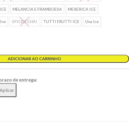
ICE
MELANCIA E FRAMBOESA
MEXERICA ICE
 Ice
SPICED CHAI
TUTTI FRUTTI ICE
Uva Ice
ADICIONAR AO CARRINHO
 prazo de entrega:
Aplicar