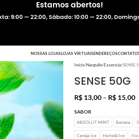
Estamos abertos!
ta: 9:00 — 22:00
,
Sábado: 10:00 — 22:00
,
Domingo:
NOSSAS LOJAS
LOJAS VIRTUAIS
ENDEREÇOS
CONTATO
Início
Narguile
Essencia
SENSE 
SENSE 50G
R$
13,00
–
R$
15,00
SABOR
ABSOLUT MINT
Banana
B
Cereja Ice
Hortelã Ice
Kiw