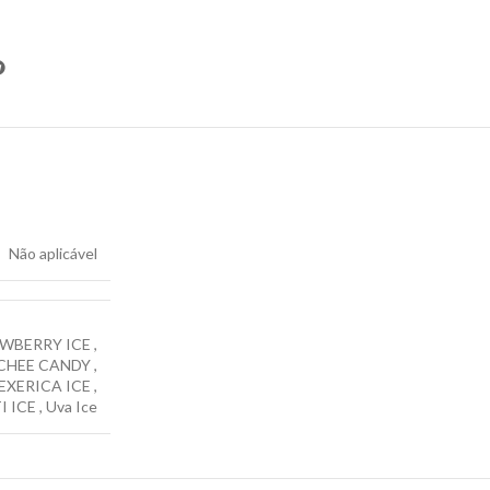
Não aplicável
WBERRY ICE
,
CHEE CANDY
,
EXERICA ICE
,
I ICE
,
Uva Ice