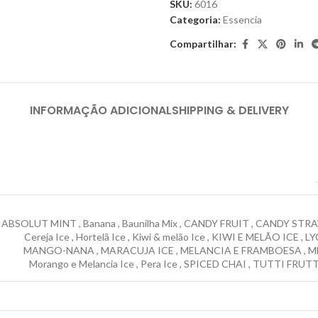
SKU:
6016
Categoria:
Essencia
Compartilhar:
INFORMAÇÃO ADICIONAL
SHIPPING & DELIVERY
ABSOLUT MINT
,
Banana
,
Baunilha Mix
,
CANDY FRUIT
,
CANDY STRA
Cereja Ice
,
Hortelã Ice
,
Kiwi & melão Ice
,
KIWI E MELÃO ICE
,
LY
MANGO-NANA
,
MARACUJA ICE
,
MELANCIA E FRAMBOESA
,
M
Morango e Melancia Ice
,
Pera Ice
,
SPICED CHAI
,
TUTTI FRUTT