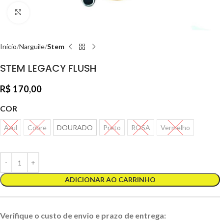
Clique para ampliar
Início
Narguile
Stem
STEM LEGACY FLUSH
R$
170,00
COR
Azul
Cobre
DOURADO
Preto
ROSA
Vermelho
ADICIONAR AO CARRINHO
Verifique o custo de envio e prazo de entrega: