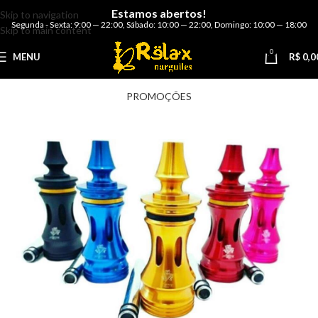
Estamos abertos!
Skip to navigation
Segunda - Sexta: 9:00 — 22:00
,
Sábado: 10:00 — 22:00
,
Domingo: 10:00 — 18:00
Skip to main content
0
MENU
R$
0,0
PROMOÇÕES