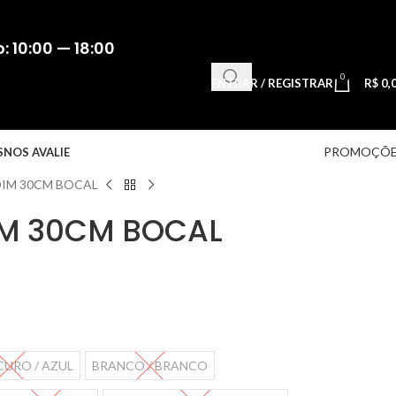
 10:00 — 18:00
0
ENTRAR / REGISTRAR
R$
0,
PROMOÇÕE
S
NOS AVALIE
IM 30CM BOCAL
IM 30CM BOCAL
CURO / AZUL
BRANCO / BRANCO