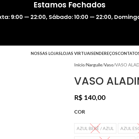
Estamos Fechados
ta: 9:00 — 22:00
,
Sábado: 10:00 — 22:00
,
Domingo:
NOSSAS LOJAS
LOJAS VIRTUAIS
ENDEREÇOS
CONTATO
Início
Narguile
Vaso
VASO ALAD
VASO ALAD
R$
140,00
COR
AZUL BEBÊ / AZUL
AZUL ES