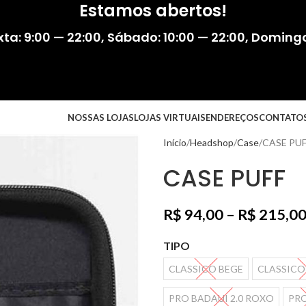
Estamos abertos!
ta: 9:00 — 22:00
,
Sábado: 10:00 — 22:00
,
Domingo:
NOSSAS LOJAS
LOJAS VIRTUAIS
ENDEREÇOS
CONTATO
Início
Headshop
Case
CASE PUF
CASE PUFF
R$
94,00
–
R$
215,0
TIPO
CLASSICO BEGE
CLASSICO
PRO BADAUI 2.0 ROXO
PRO