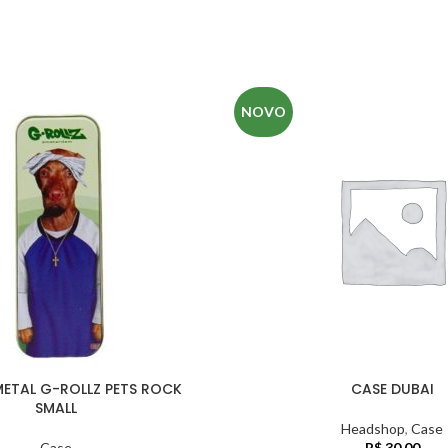
NOVO
METAL G-ROLLZ PETS ROCK
CASE DUBAI
SMALL
Headshop
,
Case
Case
R$
30,00