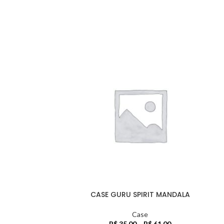
CASE GURU SPIRIT MANDALA
Case
R$
35,00
–
R$
61,00