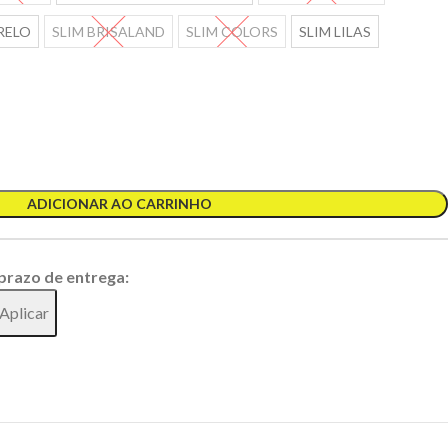
RELO
SLIM BRISALAND
SLIM COLORS
SLIM LILAS
ADICIONAR AO CARRINHO
 prazo de entrega:
Aplicar