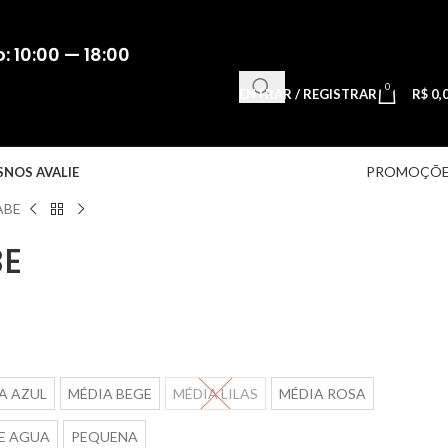
 10:00 — 18:00
0
ENTRAR / REGISTRAR
R$
0,
PROMOÇÕE
S
NOS AVALIE
ABE
BE
A AZUL
MÉDIA BEGE
MÉDIA LILAS
MÉDIA ROSA
E AGUA
PEQUENA