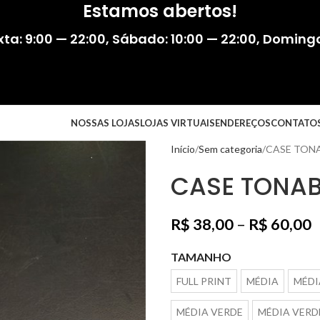
Estamos abertos!
ta: 9:00 — 22:00
,
Sábado: 10:00 — 22:00
,
Domingo:
NOSSAS LOJAS
LOJAS VIRTUAIS
ENDEREÇOS
CONTATO
Início
Sem categoria
CASE TON
CASE TONA
R$
38,00
–
R$
60,00
TAMANHO
FULL PRINT
MÉDIA
MÉDI
MÉDIA VERDE
MÉDIA VERD