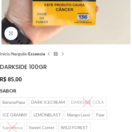
Clique para ampliar
Início
Narguile
Essencia
DARKSIDE 100GR
R$
85,00
SABOR
BananaPapa
DARK ICECREAM
DARKSIDE COLA
ICE GRANNY
LEMONBLAST
Mango Lassi
Pear
SuperNova
Sweet Comet
WILD FOREST