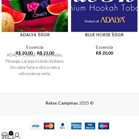
ADALYA 50GR
BLUE HORSE 50GR
Essencia
Essencia
R$
20,00
–
R$
22,00
R$
20,00
ADALYA Chaves – Mix de Melão,
Pêssego, Laranja e Limão Siciliano.
Um sabor forte e cítrico com a
refrescância certa.
Relax Campinas
2025
©
0