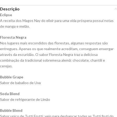
Descrição
Eclipse
A receita dos Magos Nay do elixir para uma vida próspera possui notas
de manga e melão.
Floresta Negra
Nos lugares mais escondidos das florestas, algumas respostas são
entregues. Apenas os que realmente acreditam, conseguem enxergar
através da escuridão. O sabor Floresta Negra traz a deliciosa
combinação da tradicional sobremesa alemã: chocolate, chantili e
cerejas.
Bubble Grape
Sabor de baballoo de Uva
Soda Blend
Sabor de refrigerante de Limão
Bubble Blend
Sabor unico de Tutti Frutti, veio para desbancar todas as Tutti fruti do