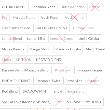
CHERRY MINT
Cinnamon Blend
Dulce de Leche
Eclipse
Fire
Floresta Negra
Fresh Peach
Fresh Tanger
Fresh Watermelon
GREEN APPLE MINT
Gummy Blend
Lemon Blend
Lemon Mint
Lemone Crema
Limão Goiaba
Manga Banana
Mango Melon
Maracuja Goiaba
Melon Blend
Moon
MYTHOS
NECTAR BLEND
Passion Blend (Maracujá Blend)
Pine Blend
Pineapple Grape
PINEAPPLE MINT
Pineapple Twist
Prime Mint
Pyramid
Red Blend
SHADOW MINT
Snow
Soda Blend
Spell of Love (Melão e Melância)
Star
STRAWBERRY BLAST