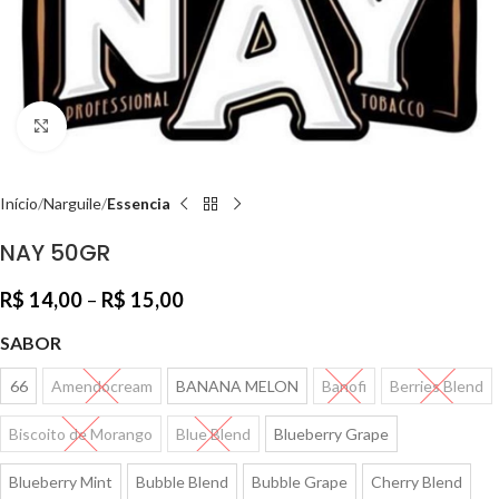
Clique para ampliar
Início
Narguile
Essencia
NAY 50GR
R$
14,00
–
R$
15,00
SABOR
66
Amendocream
BANANA MELON
Banofi
Berries Blend
Biscoito de Morango
Blue Blend
Blueberry Grape
Blueberry Mint
Bubble Blend
Bubble Grape
Cherry Blend