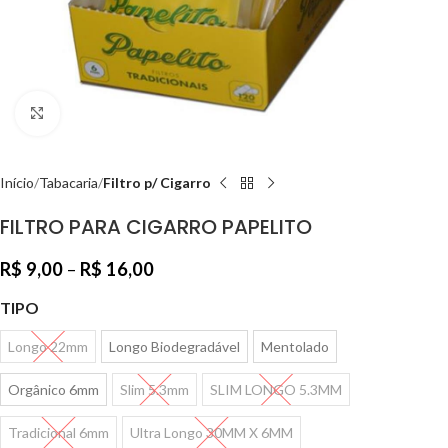
Clique para ampliar
Início
Tabacaria
Filtro p/ Cigarro
FILTRO PARA CIGARRO PAPELITO
R$
9,00
–
R$
16,00
TIPO
Longo 22mm
Longo Biodegradável
Mentolado
Orgânico 6mm
Slim 5.3mm
SLIM LONGO 5.3MM
Tradicional 6mm
Ultra Longo 30MM X 6MM