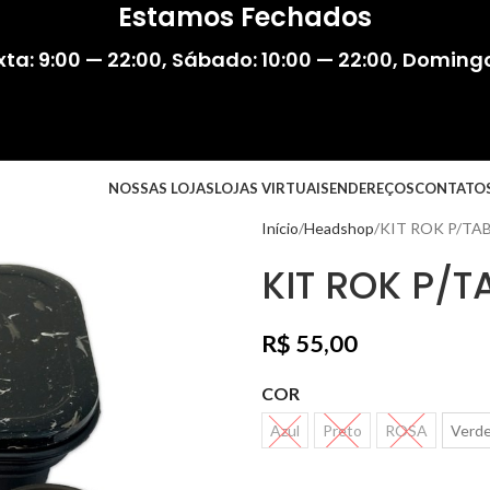
Estamos Fechados
ta: 9:00 — 22:00
,
Sábado: 10:00 — 22:00
,
Domingo:
NOSSAS LOJAS
LOJAS VIRTUAIS
ENDEREÇOS
CONTATO
Início
Headshop
KIT ROK P/TA
KIT ROK P/
R$
55,00
COR
Azul
Preto
ROSA
Verd