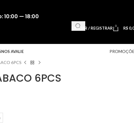
 10:00 — 18:00
0
ENTRAR / REGISTRAR
R$
0,
PROMOÇÕE
S
NOS AVALIE
BACO 6PCS
TABACO 6PCS
e