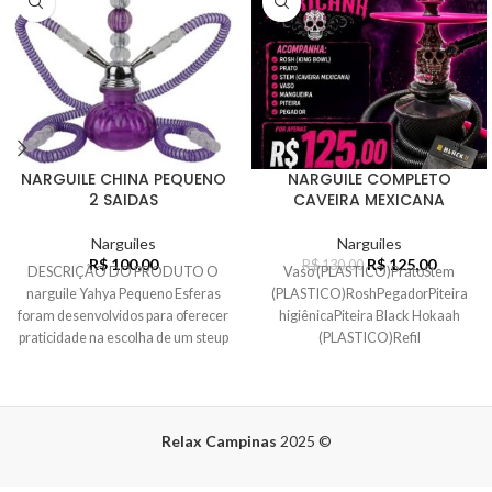
NARGUILE CHINA PEQUENO
NARGUILE COMPLETO
2 SAIDAS
CAVEIRA MEXICANA
Narguiles
Narguiles
R$
100,00
R$
125,00
R$
130,00
DESCRIÇÃO DO PRODUTO O
Vaso (PLASTICO)PratoStem
narguile Yahya Pequeno Esferas
(PLASTICO)RoshPegadorPiteira
foram desenvolvidos para oferecer
higiênicaPiteira Black Hokaah
praticidade na escolha de um steup
(PLASTICO)Refil
completo e
conduíteBorrachas de vedação
Relax Campinas
2025
©