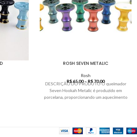
D
ROSH SEVEN METALIC
Rosh
R$
65,00
–
R$
70,00
DESCRIÇÃO DO PRODUTO O queimador
Seven Hookah Metalic é produzido em
porcelana, proporcionando um aquecimento
rápido, entrega uma sessão agradável,