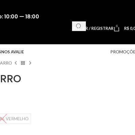
 10:00 — 18:00
0
ENTRAR / REGISTRAR
R$
0,
PROMOÇÕE
S
NOS AVALIE
BARRO
ARRO
AL VERMELHO