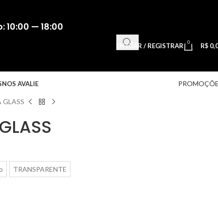
 10:00 — 18:00
0
ENTRAR / REGISTRAR
R$
0,
PROMOÇÕE
S
NOS AVALIE
 GLASS
 GLASS
o
TRANSPARENTE