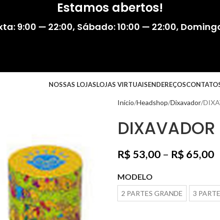
Estamos abertos!
ta: 9:00 — 22:00
,
Sábado: 10:00 — 22:00
,
Domingo:
NOSSAS LOJAS
LOJAS VIRTUAIS
ENDEREÇOS
CONTATO
Início
Headshop
Dixavador
DIX
DIXAVADOR 
R$
53,00
–
R$
65,00
MODELO
2 PARTES GRANDE
3 PART