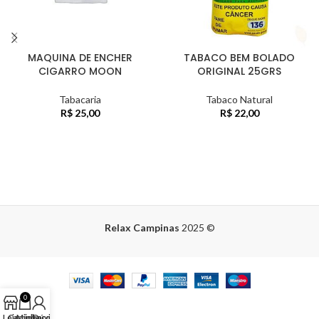
MAQUINA DE ENCHER
TABACO BEM BOLADO
CIGARRO MOON
ORIGINAL 25GRS
Tabacaria
Tabaco Natural
R$
25,00
R$
22,00
Relax Campinas
2025
©
0
Loja
Carrinho
Minha conta
Dúvidas?